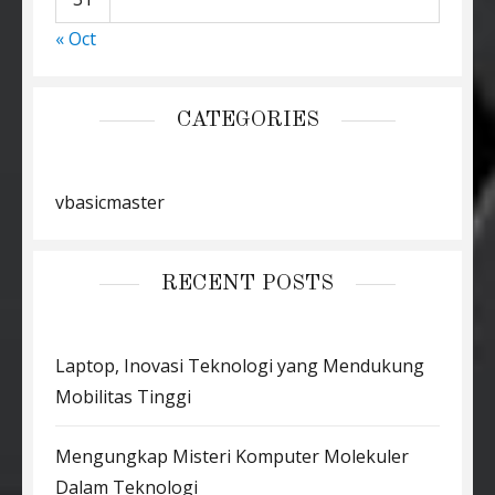
« Oct
CATEGORIES
vbasicmaster
RECENT POSTS
Laptop, Inovasi Teknologi yang Mendukung
Mobilitas Tinggi
Mengungkap Misteri Komputer Molekuler
Dalam Teknologi