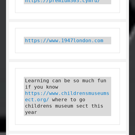
https://premium303.cymru/
https://www.1947london.com
Learning can be so much fun 
if you know 
https://www.childrensmuseums
ect.org/
 where to go 
childrens museum sect this 
year