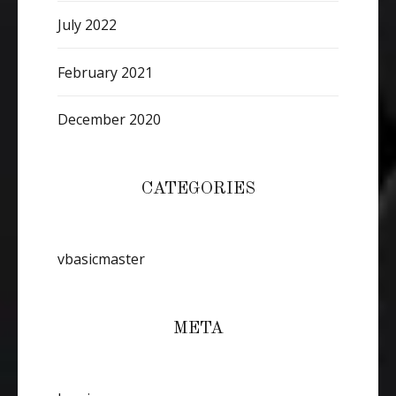
July 2022
February 2021
December 2020
CATEGORIES
vbasicmaster
META