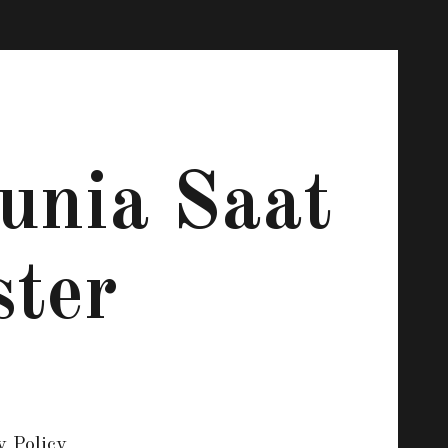
unia Saat
ster
y Policy