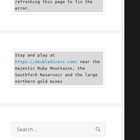
refreshing this page to fix the 
error.
Stay and play at 
https://doubledicerv.com/
 near the 
majestic Ruby Mountains, the 
Southfork Reservoir and the large 
northern gold mines
SEARCH
Search
for: