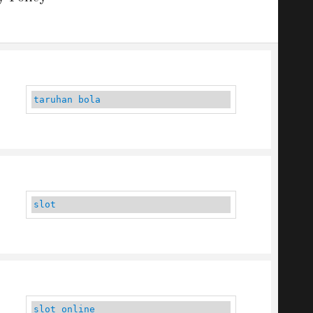
taruhan bola
slot
slot online