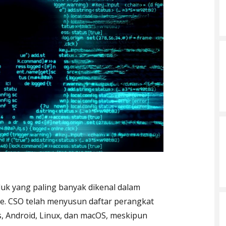
duk yang paling banyak dikenal dalam
e. CSO telah menyusun daftar perangkat
s, Android, Linux, dan macOS, meskipun