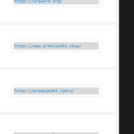
https://arguard.org/
https://www.premium303.shop/
https://premium303.cymru/