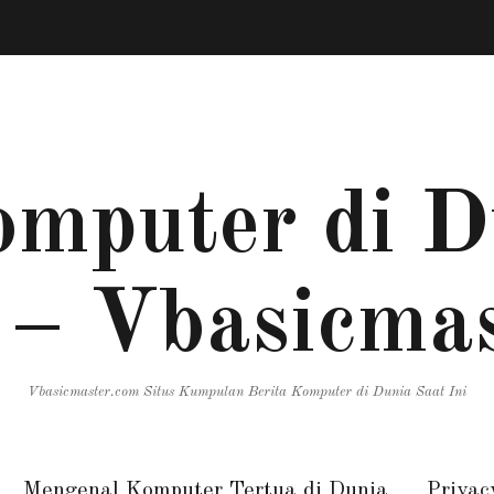
omputer di D
 – Vbasicma
Vbasicmaster.com Situs Kumpulan Berita Komputer di Dunia Saat Ini
Mengenal Komputer Tertua di Dunia
Privac