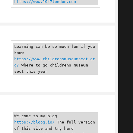
https://www.1947london.com
Learning can be so much fun if you 
know 
https://www.childrensmuseumsect.or
g/
 where to go childrens museum 
sect this year
Welcome to my blog 
https://bloog.io/
 The full version 
of this site and try hard 