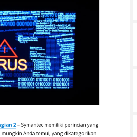
agian 2
– Symantec memiliki perincian yang
ng mungkin Anda temui, yang dikategorikan