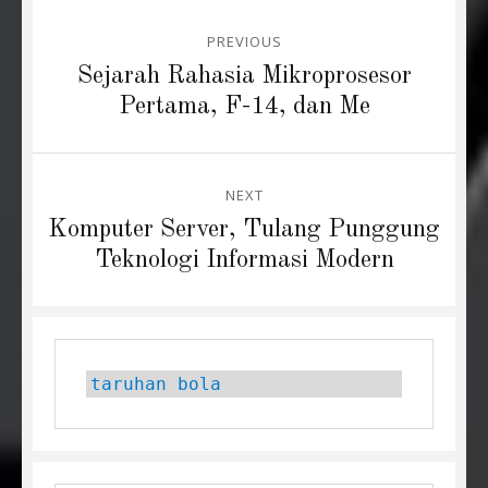
Post
PREVIOUS
navigation
Previous
Sejarah Rahasia Mikroprosesor
post:
Pertama, F-14, dan Me
NEXT
Next
Komputer Server, Tulang Punggung
post:
Teknologi Informasi Modern
taruhan bola