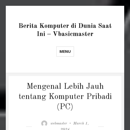
Berita Komputer di Dunia Saat
Ini – Vbasicmaster
MENU
Mengenal Lebih Jauh
tentang Komputer Pribadi
(PC)
Author
Posted
webmaster
March 1,
on
2024