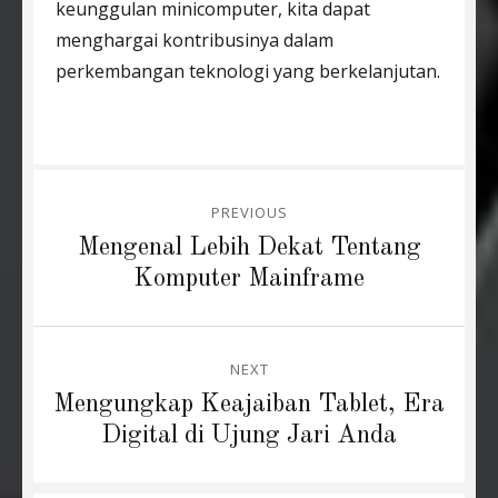
keunggulan minicomputer, kita dapat
menghargai kontribusinya dalam
perkembangan teknologi yang berkelanjutan.
Post
PREVIOUS
navigation
Previous
Mengenal Lebih Dekat Tentang
post:
Komputer Mainframe
NEXT
Next
Mengungkap Keajaiban Tablet, Era
post:
Digital di Ujung Jari Anda