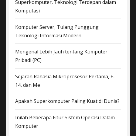
Superkomputer, Teknologi Terdepan dalam
Komputasi
Komputer Server, Tulang Punggung
Teknologi Informasi Modern
Mengenal Lebih Jauh tentang Komputer
Pribadi (PC)
Sejarah Rahasia Mikroprosesor Pertama, F-
14, dan Me
Apakah Superkomputer Paling Kuat di Dunia?
Inilah Beberapa Fitur Sistem Operasi Dalam
Komputer