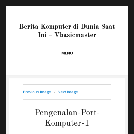
Berita Komputer di Dunia Saat
Ini – Vbasicmaster
MENU
Previous Image
Next Image
Pengenalan-Port-
Komputer-1