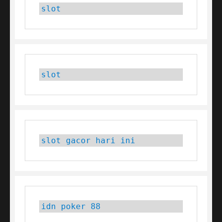
slot
slot
slot gacor hari ini
idn poker 88