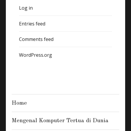
Log in
Entries feed
Comments feed
WordPress.org
Home
Mengenal Komputer Tertua di Dunia