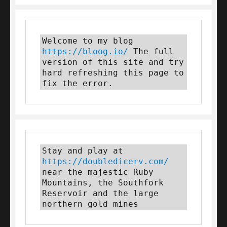
Welcome to my blog 
https://bloog.io/
 The full 
version of this site and try 
hard refreshing this page to 
fix the error.
Stay and play at 
https://doubledicerv.com/
near the majestic Ruby 
Mountains, the Southfork 
Reservoir and the large 
northern gold mines