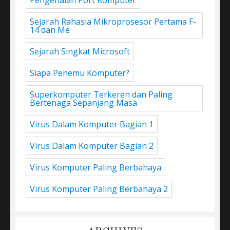
Pengenalan Port Komputer
Sejarah Rahasia Mikroprosesor Pertama F-
14 dan Me
Sejarah Singkat Microsoft
Siapa Penemu Komputer?
Superkomputer Terkeren dan Paling
Bertenaga Sepanjang Masa
Virus Dalam Komputer Bagian 1
Virus Dalam Komputer Bagian 2
Virus Komputer Paling Berbahaya
Virus Komputer Paling Berbahaya 2