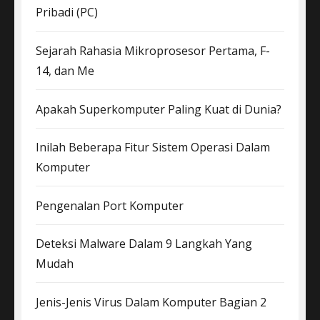
Pribadi (PC)
Sejarah Rahasia Mikroprosesor Pertama, F-
14, dan Me
Apakah Superkomputer Paling Kuat di Dunia?
Inilah Beberapa Fitur Sistem Operasi Dalam
Komputer
Pengenalan Port Komputer
Deteksi Malware Dalam 9 Langkah Yang
Mudah
Jenis-Jenis Virus Dalam Komputer Bagian 2