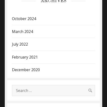
ARCHIVES
October 2024
March 2024
July 2022
February 2021
December 2020
SEARC
Search
for: