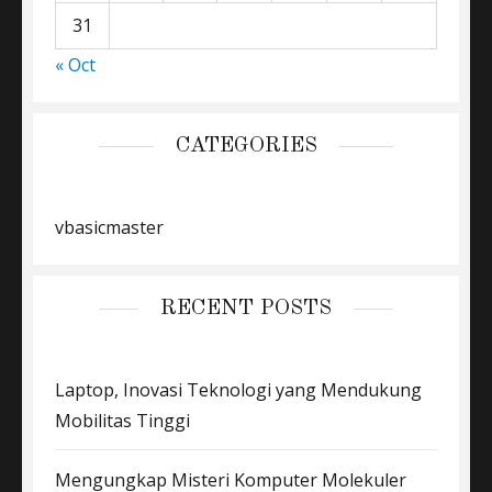
31
« Oct
CATEGORIES
vbasicmaster
RECENT POSTS
Laptop, Inovasi Teknologi yang Mendukung
Mobilitas Tinggi
Mengungkap Misteri Komputer Molekuler