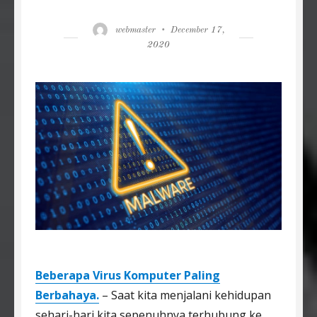
Author
Posted
webmaster
December 17,
on
2020
Beberapa Virus Komputer Paling
Berbahaya.
– Saat kita menjalani kehidupan
sehari-hari kita sepenuhnya terhubung ke