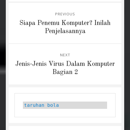
Post
PREVIOUS
navigation
Previous
Siapa Penemu Komputer? Inilah
post:
Penjelasannya
NEXT
Next
Jenis-Jenis Virus Dalam Komputer
post:
Bagian 2
taruhan bola