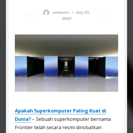
Author
Posted
webmaster
July 25,
on
2022
Apakah Superkomputer Paling Kuat di
Dunia?
– Sebuah superkomputer bernama
Frontier telah secara resmi dinobatkan