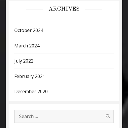
ARCHIVES
October 2024
March 2024
July 2022
February 2021
December 2020
SEARC
Search
for: