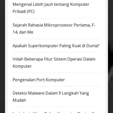
Mengenal Lebih Jauh tentang Komputer
Pribadi (PC)
Sejarah Rahasia Mikroprosesor Pertama, F-
14, dan Me
Apakah Superkomputer Paling Kuat di Dunia?
Inilah Beberapa Fitur Sistem Operasi Dalam
Komputer
Pengenalan Port Komputer
Deteksi Malware Dalam 9 Langkah Yang
Mudah