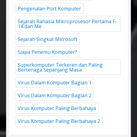
Pengenalan Port Komputer
Sejarah Rahasia Mikroprosesor Pertama F-
14 dan Me
Sejarah Singkat Microsoft
Siapa Penemu Komputer?
Superkomputer Terkeren dan Paling
Bertenaga Sepanjang Masa
Virus Dalam Komputer Bagian 1
Virus Dalam Komputer Bagian 2
Virus Komputer Paling Berbahaya
Virus Komputer Paling Berbahaya 2