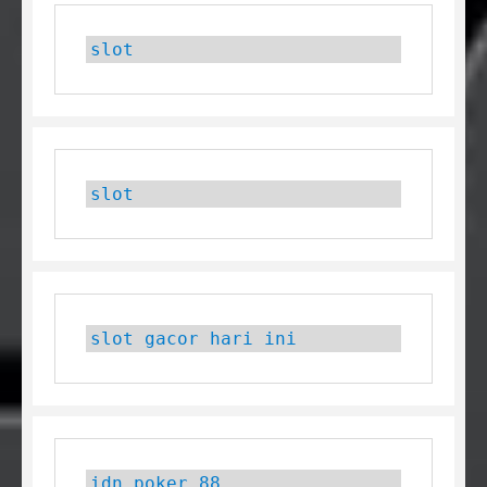
slot
slot
slot gacor hari ini
idn poker 88