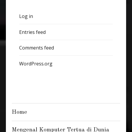
Log in
Entries feed
Comments feed
WordPress.org
Home
Mengenal Komputer Tertua di Dunia