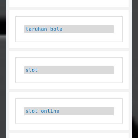
taruhan bola
slot
slot online