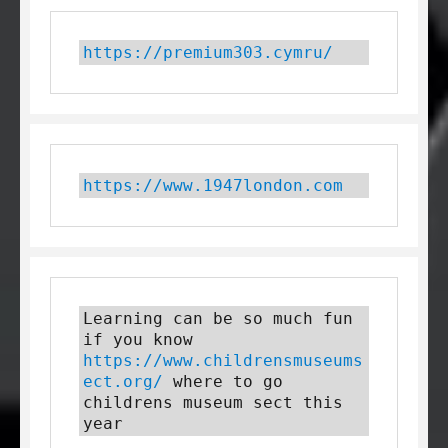
https://premium303.cymru/
https://www.1947london.com
Learning can be so much fun 
if you know 
https://www.childrensmuseums
ect.org/
 where to go 
childrens museum sect this 
year