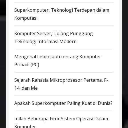
Superkomputer, Teknologi Terdepan dalam
Komputasi
Komputer Server, Tulang Punggung
Teknologi Informasi Modern
Mengenal Lebih Jauh tentang Komputer
Pribadi (PC)
Sejarah Rahasia Mikroprosesor Pertama, F-
14, dan Me
Apakah Superkomputer Paling Kuat di Dunia?
Inilah Beberapa Fitur Sistem Operasi Dalam
Komputer