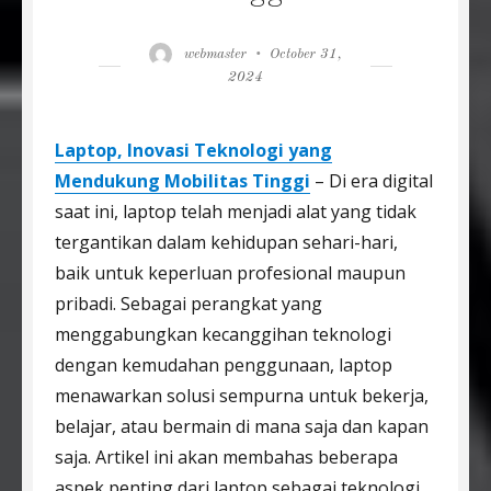
Author
Posted
webmaster
October 31,
on
2024
Laptop, Inovasi Teknologi yang
Mendukung Mobilitas Tinggi
– Di era digital
saat ini, laptop telah menjadi alat yang tidak
tergantikan dalam kehidupan sehari-hari,
baik untuk keperluan profesional maupun
pribadi. Sebagai perangkat yang
menggabungkan kecanggihan teknologi
dengan kemudahan penggunaan, laptop
menawarkan solusi sempurna untuk bekerja,
belajar, atau bermain di mana saja dan kapan
saja. Artikel ini akan membahas beberapa
aspek penting dari laptop sebagai teknologi