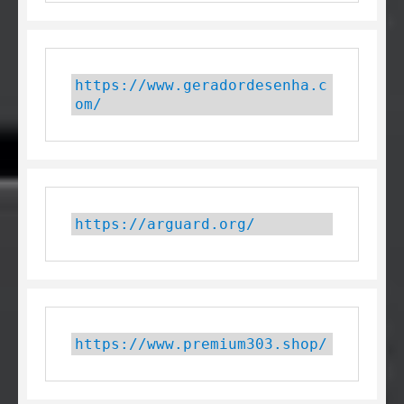
https://www.geradordesenha.c
om/
https://arguard.org/
https://www.premium303.shop/