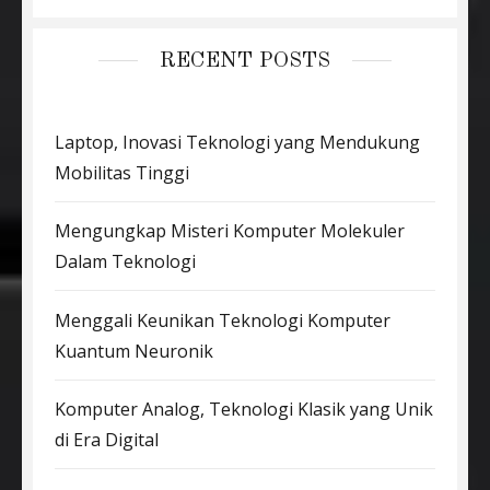
RECENT POSTS
Laptop, Inovasi Teknologi yang Mendukung
Mobilitas Tinggi
Mengungkap Misteri Komputer Molekuler
Dalam Teknologi
Menggali Keunikan Teknologi Komputer
Kuantum Neuronik
Komputer Analog, Teknologi Klasik yang Unik
di Era Digital