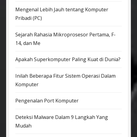
Mengenal Lebih Jauh tentang Komputer
Pribadi (PC)
Sejarah Rahasia Mikroprosesor Pertama, F-
14, dan Me
Apakah Superkomputer Paling Kuat di Dunia?
Inilah Beberapa Fitur Sistem Operasi Dalam
Komputer
Pengenalan Port Komputer
Deteksi Malware Dalam 9 Langkah Yang
Mudah