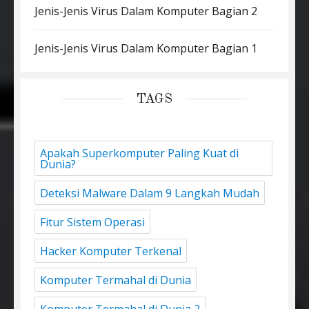
Jenis-Jenis Virus Dalam Komputer Bagian 2
Jenis-Jenis Virus Dalam Komputer Bagian 1
TAGS
Apakah Superkomputer Paling Kuat di
Dunia?
Deteksi Malware Dalam 9 Langkah Mudah
Fitur Sistem Operasi
Hacker Komputer Terkenal
Komputer Termahal di Dunia
Komputer Termahal di Dunia 2