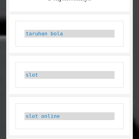
taruhan bola
slot
slot online