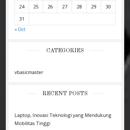
24
25
26
27
28
29
30
31
« Oct
CATEGORIES
vbasicmaster
RECENT POSTS
Laptop, Inovasi Teknologi yang Mendukung
Mobilitas Tinggi