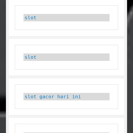
slot
slot
slot gacor hari ini