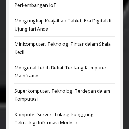
Perkembangan IoT
Mengungkap Keajaiban Tablet, Era Digital di
Ujung Jari Anda
Minicomputer, Teknologi Pintar dalam Skala
Kecil
Mengenal Lebih Dekat Tentang Komputer
Mainframe
Superkomputer, Teknologi Terdepan dalam
Komputasi
Komputer Server, Tulang Punggung
Teknologi Informasi Modern